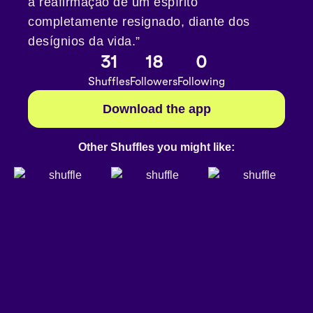
a reafirmação de um espírito
completamente resignado, diante dos
desígnios da vida.”
31
18
0
Shuffles
Followers
Following
Download the app
Other Shuffles you might like: