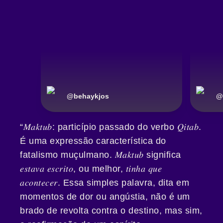
@
behaykjos
@
“𝑀𝑎𝑘𝑡𝑢𝑏: particípio passado do verbo 𝑄𝑖𝑡𝑎𝑏.
É uma expressão característica do
fatalismo muçulmano. 𝑀𝑎𝑘𝑡𝑢𝑏 significa
𝑒𝑠𝑡𝑎𝑣𝑎 𝑒𝑠𝑐𝑟𝑖𝑡𝑜, ou melhor, 𝑡𝑖𝑛ℎ𝑎 𝑞𝑢𝑒
𝑎𝑐𝑜𝑛𝑡𝑒𝑐𝑒𝑟. Essa simples palavra, dita em
momentos de dor ou angústia, não é um
brado de revolta contra o destino, mas sim,