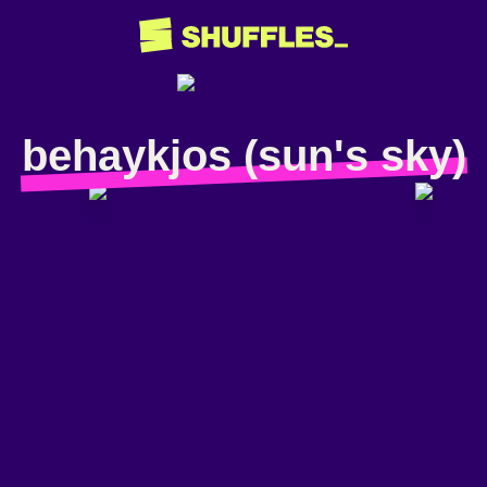
behaykjos (sun's sky)